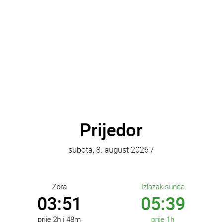
Prijedor
subota, 8. august 2026 /
Banovići
Banja Luka
Zora
Izlazak sunca
Bihać
03:51
05:39
Bijeljina
Bileća
prije 2h i 48m
prije 1h