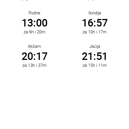
Bosanski Brod
Bosanska Dubica
Podne
Ikindija
Bosanska Gradiška
13:00
16:57
Bosansko Grahovo
Bosanska Krupa
Bosanski Novi
za 6h i 20m
za 10h i 17m
Bosanski Petrovac
Bosanski Šamac
Akšam
Jacija
Bratunac
20:17
21:51
Brčko
Breza
za 13h i 37m
za 15h i 11m
Bugojno
Busovača
Bužim
Cazin
Čajniče
Čapljina
Čelić
Čelinac
Čitluk
Derventa
Doboj